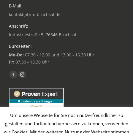
E-Mail:
kontakt(at)rm-bruchsal.de
Anschrift:
Industriestraße 5, 76646 Bruchsal
Bürozeiten:
Mo-Do:
07.30 - 12.00 und 13.00 - 16.30 Uhr
Fr:
07.30 - 13.30 Uhr
Finden Sie uns auf:
Facebook
Instagram
page
page
opens
opens
in
in
new
new
Um unsere Webseite für Sie noch nutzerfreundlicher zu
window
window
gestalten und fortlaufend verbessern zu können, verwenden
wir Cookies. Mit der weiteren Nutzung der Webseite stimmen